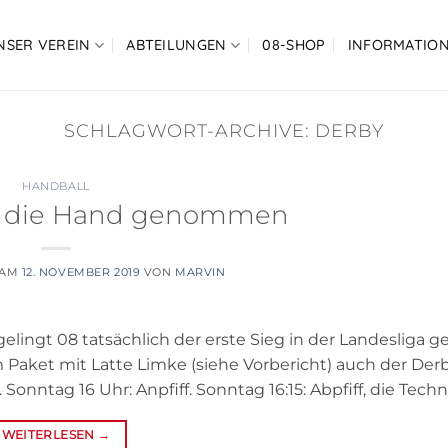
NSER VEREIN
ABTEILUNGEN
08-SHOP
INFORMATIO
SCHLAGWORT-ARCHIVE:
DERBY
HANDBALL
in die Hand genommen
 AM
12. NOVEMBER 2019
VON
MARVIN
lingt 08 tatsächlich der erste Sieg in der Landesliga 
im Paket mit Latte Limke (siehe Vorbericht) auch der Der
ntag 16 Uhr: Anpfiff. Sonntag 16:15: Abpfiff, die Techni
WEITERLESEN
→