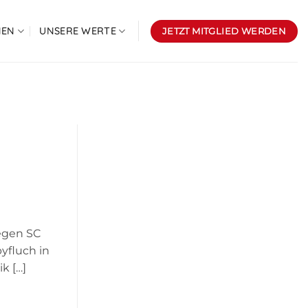
NEN
UNSERE WERTE
JETZT MITGLIED WERDEN
gegen SC
byfluch in
k […]