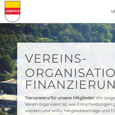
Zum
Inhalt
U
springen
VEREINS-
ORGANISATIO
FINANZIERU
Transparenz für unsere Mitglieder:
Wir zeige
Verein organisiert ist, wie Entscheidungen 
werden und wofür Mitgliedsbeiträge und F