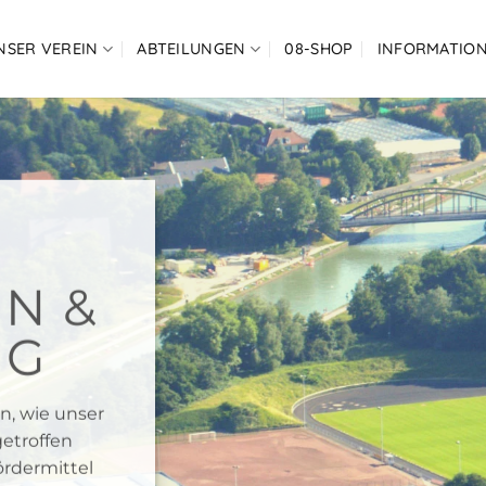
NSER VEREIN
ABTEILUNGEN
08-SHOP
INFORMATIO
N &
NG
n, wie unser
getroffen
ördermittel