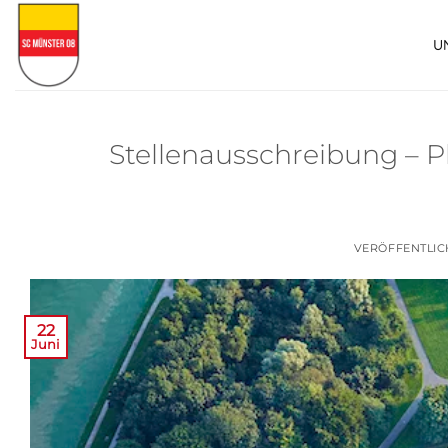
Zum
Inhalt
U
springen
Stellenausschreibung – P
VERÖFFENTLI
22
Juni