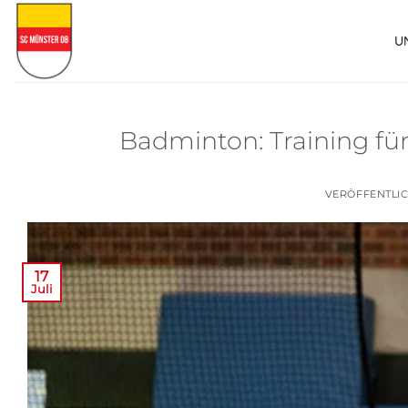
Zum
Inhalt
U
springen
Badminton: Training für
VERÖFFENTLI
17
Juli