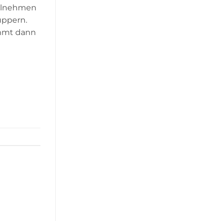
eilnehmen
uppern.
mmt dann