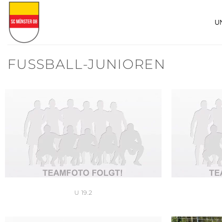
Zum
Inhalt
U
springen
FUSSBALL-JUNIOREN
U 19.2