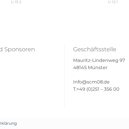
U 13.2
U 12.1
nd Sponsoren
Geschäftsstelle
Mauritz-Lindenweg 97
48145 Münster
Info@scm08.de
T:+49 (0)251 – 356 00
rklärung