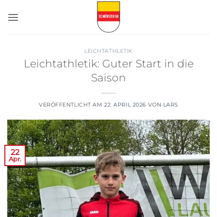
Zum
Inhalt
springen
LEICHTATHLETIK
Leichtathletik: Guter Start in die
Saison
VERÖFFENTLICHT AM
22. APRIL 2026
VON
LARS
22
Apr.