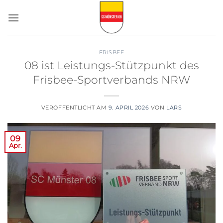
Zum
Inhalt
springen
FRISBEE
08 ist Leistungs-Stützpunkt des
Frisbee-Sportverbands NRW
VERÖFFENTLICHT AM
9. APRIL 2026
VON
LARS
09
Apr.