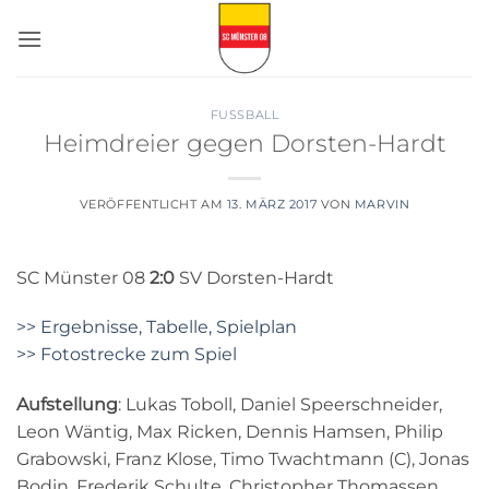
Zum
Inhalt
springen
FUSSBALL
Heimdreier gegen Dorsten-Hardt
VERÖFFENTLICHT AM
13. MÄRZ 2017
VON
MARVIN
SC Münster 08
2:0
SV Dorsten-Hardt
>> Ergebnisse, Tabelle, Spielplan
>> Fotostrecke zum Spiel
Aufstellung
: Lukas Toboll, Daniel Speerschneider,
Leon Wäntig, Max Ricken, Dennis Hamsen, Philip
Grabowski, Franz Klose, Timo Twachtmann (C), Jonas
Bodin, Frederik Schulte, Christopher Thomassen.