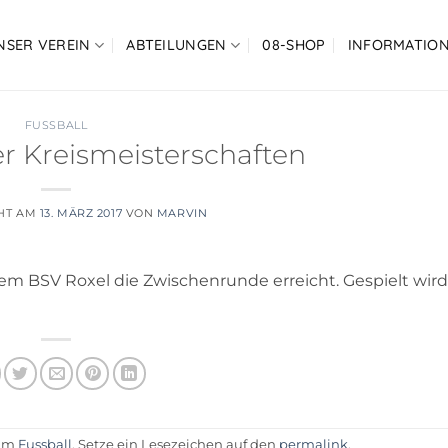
NSER VEREIN
ABTEILUNGEN
08-SHOP
INFORMATIO
FUSSBALL
der Kreismeisterschaften
CHT AM
13. MÄRZ 2017
VON
MARVIN
m BSV Roxel die Zwischenrunde erreicht. Gespielt wir
 am
Fussball
. Setze ein Lesezeichen auf den
permalink
.