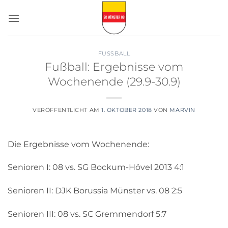
Zum
Inhalt
springen
FUSSBALL
Fußball: Ergebnisse vom
Wochenende (29.9-30.9)
VERÖFFENTLICHT AM
1. OKTOBER 2018
VON
MARVIN
Die Ergebnisse vom Wochenende:
Senioren I: 08 vs. SG Bockum-Hövel 2013 4:1
Senioren II: DJK Borussia Münster vs. 08 2:5
Senioren III: 08 vs. SC Gremmendorf 5:7