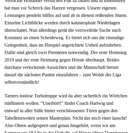
Verrückte Holländer versuchen Fuß zu fassen und in Ibbenbüren
hat man vor Schreck das Harzen vergessen. Unsere eigenen
Leistungen pendeln hilflos auf und ab in diesem reißenden Sturm.
Einzelne Lichtblicke werden durch katastrophale Niederlagen
überschattet. Nun allerdings gerät die verzweifelte Suche nach
Konstanz an einen Scheideweg. Es bietet sich uns die einmalige
Gelegenheit, dass im Hinspiel angerichtete Unheil aufzuheben.
Dafür sind gleich zwei Premieren notwendig. Der erste Heimsieg
2019 und der erste Heimsieg gegen Hörste überhaupt. Beides
durchaus verlockende Aussichten und die Mannschaft brennt
darauf die nächsten Punkte einzufahren – zum Wohle der Liga
selbstverständlich!
Tarners tonlose Turbotruppe wird da aber sicherlich ein Wörtchen
mitflüstern wollen. “Unerhört!” findet Coach Hartwig und
entwarf in aller Stille hinter verschlossenen Türen gegen den
Tabellenzweiten seinen Masterplan. Nicht das noch einer lauscht!
Also Ohren aufgesperrt und genau hingehört, wenn wir am
Samstag um 18 Uhr in der Osthalle auf Hörste (diese Dopplungen