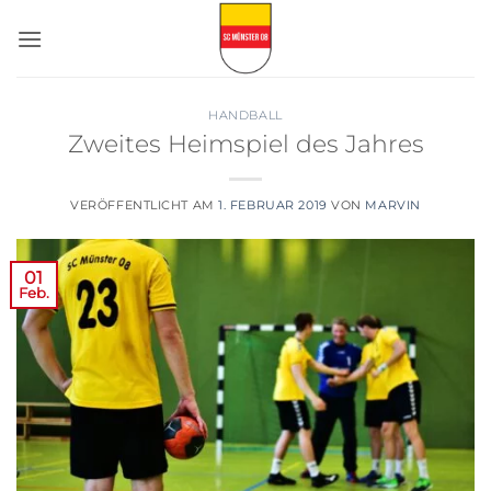
Zum
Inhalt
springen
HANDBALL
Zweites Heimspiel des Jahres
VERÖFFENTLICHT AM
1. FEBRUAR 2019
VON
MARVIN
01
Feb.