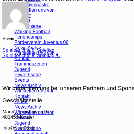
Gymnastik
Wir stellen uns vor
Kontakt
Jugend
Erwachsene
Walking Football
Feriencamps
Marvin
Förderverein Juventus 08
News Archiv
Spielberichte 8. Spieltag
Wir stellen uns vor
Spielberichte 9. Spieltag 🏸
Kontakt
Trainingszeiten
Jugend
Erwachsene
Events
News Archiv
Wir bedanken uns bei unseren Partnern und Spon
Wir stellen uns vor
Kontakt
Geschäftsstelle
Teams
News Archiv
Mauritz-Lindenweg 97
Wir stellen uns vor
48145 Münster
Kontakt
Jugend
Info@scm08.de
Erwachsene
Beachvolleyball