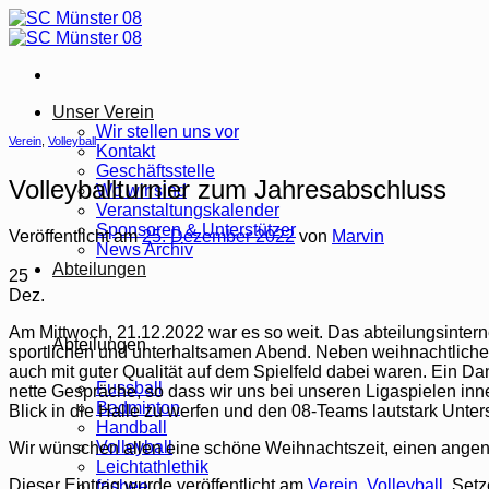
Zum
Inhalt
springen
Unser Verein
Wir stellen uns vor
Verein
,
Volleyball
Kontakt
Geschäftsstelle
Volleyballturnier zum Jahresabschluss
Wo wir sind
Veranstaltungskalender
Sponsoren & Unterstützer
Veröffentlicht am
25. Dezember 2022
von
Marvin
News Archiv
Abteilungen
25
Dez.
Am Mittwoch, 21.12.2022 war es so weit. Das abteilungsintern
Abteilungen
sportlichen und unterhaltsamen Abend. Neben weihnachtlicher M
auch mit guter Qualität auf dem Spielfeld dabei waren. Ein D
Fussball
nette Gespräche, so dass wir uns bei unseren Ligaspielen inn
Badminton
Blick in die Halle zu werfen und den 08-Teams lautstark Unte
Handball
Volleyball
Wir wünschen allen eine schöne Weihnachtszeit, einen angene
Leichtathlethik
Dieser Eintrag wurde veröffentlicht am
Verein
,
Volleyball
. Set
frisbee