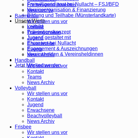
Freiwilligendienst bei Nullacht – FSJ/BFD
Förderverein Juventus
Vereinsorganisation & Finanzierung
Newsarchiv
Bildung und Teilhabe (Münsterlandkarte)
Badminton
Unsere Werte
Wir stellen uns vor
Leitbild
Kontakt
Präventionskonzept
Trainingszeiten
Jugend gestaltet mit
Jugend
Ehrenamt bei Nullacht
Erwachsene
Engagement & Auszeichnungen
Events
Vereinshelden & Vereinsheldinnen
News Archiv
Handball
Jetzt Mitglied werden
Wir stellen uns vor
Kontakt
Teams
News Archiv
Volleyball
Wir stellen uns vor
Kontakt
Jugend
Erwachsene
Beachvolleyball
News Archiv
Frisbee
Wir stellen uns vor
Kontakt