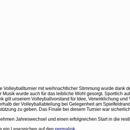
e Volleyballturnier mit weihnachtlicher Stimmung wurde dank de
usik wurde auch für das leibliche Wohl gesorgt. Sportlich auff
ank gilt unserem Volleyballvorstand für Idee, Verwirklichung 
erhalb der Volleyballabteilung bei Gelegenheit am Spielfeldra
rstützung zu geben. Das Finale bei diesem Turnier war sicherli
hmen Jahreswechsel und einen erfolgreichen Start in die restl
ze ein Lesezeichen auf den
permalink
.