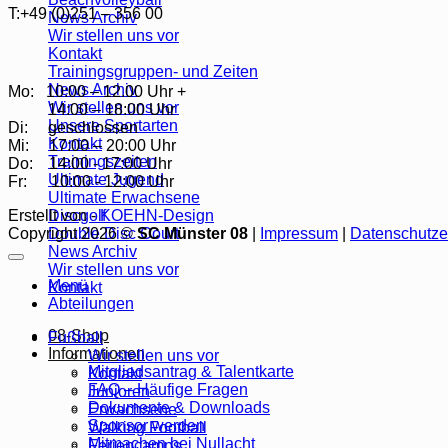
T:+49 (0)251 – 356 00
News Archiv
Wir stellen uns vor
Kontakt
Trainingsgruppen- und Zeiten
News Archiv
Mo: 10:00 – 12.00 Uhr +
Wir stellen uns vor
14:00 – 18:00 Uhr
Unsere Sportarten
Di: geschlossen
Kontakt
Mi: 17:00 – 20:00 Uhr
Trainingszeiten
Do: 14:00 - 17:00 Uhr
Ultimate Jugend
Fr: 10:00 - 12:00 Uhr
Ultimate Erwachsene
Discgolf
Erstellt von -
KOEHN-Design
Double Disc Court
Copyright 2026 ©
SC Münster 08
|
Impressum
|
Datenschutze
News Archiv
Wir stellen uns vor
Menü
Kontakt
Abteilungen
08-Shop
Fußball
Informationen
Wir stellen uns vor
Mitgliedsantrag & Talentkarte
Kontakt
FAQ – Häufige Fragen
Junioren
Dokumente & Downloads
Erwachsene
Sponsor werden
Walking Football
Mitmachen bei Nullacht
Feriencamps