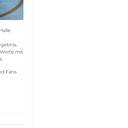
Halle
rgebnis.
 Worte mit
e.
nd Fans