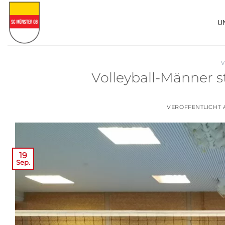
Zum
Inhalt
U
springen
V
Volleyball-Männer st
VERÖFFENTLICHT
19
Sep.