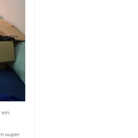
 ein
en super