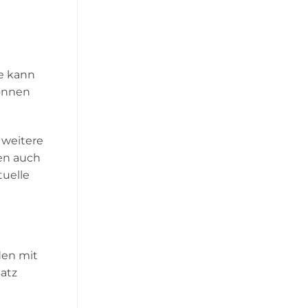
pe kann
gonnen
 weitere
en auch
tuelle
den mit
satz