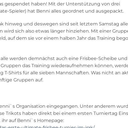
twas gespendet haben! Mit der Unterstützung von drei
ate-Spieler) hat Benni alles geordnet und ausgepackt.
irak hinweg und deswegen sind seit letztem Samstag alle
 wird sich also etwas länger hinziehen. Mit einer Grup
Feld, auf dem sie vor einem halben Jahr das Training be
 alle werden demnächst auch eine Frisbee-Scheibe und
 Gruppen das Training wiederaufnehmen können, werd
g T-Shirts für alle sieben Mannschaften. Was nicht an ak
nftige Gruppen auf.
 Benni`s Organisation eingegangen. Unter anderem wur
se Trikots haben direkt bei einem ersten Turniertag Ein
t ihr auf Benni`s Homepage:
s-erste-ultimate-frisbee-turnier-im-irak/