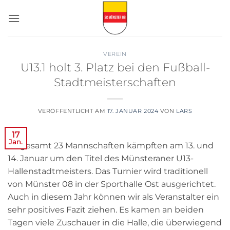
Zum
Inhalt
springen
VEREIN
U13.1 holt 3. Platz bei den Fußball-
Stadtmeisterschaften
VERÖFFENTLICHT AM
17. JANUAR 2024
VON
LARS
17
Jan.
Insgesamt 23 Mannschaften kämpften am 13. und
14. Januar um den Titel des Münsteraner U13-
Hallenstadtmeisters. Das Turnier wird traditionell
von Münster 08 in der Sporthalle Ost ausgerichtet.
Auch in diesem Jahr können wir als Veranstalter ein
sehr positives Fazit ziehen. Es kamen an beiden
Tagen viele Zuschauer in die Halle, die überwiegend