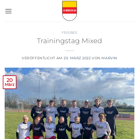
Zum
Inhalt
springen
FRISBEE
Trainingstag Mixed
VERÖFFENTLICHT AM
20. MÄRZ 2022
VON
MARVIN
20
März