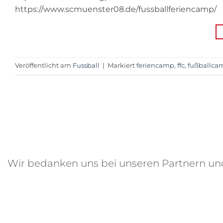
https://www.scmuenster08.de/fussballferiencamp/
Veröffentlicht am
Fussball
|
Markiert
feriencamp
,
ffc
,
fußballca
Wir bedanken uns bei unseren Partnern u