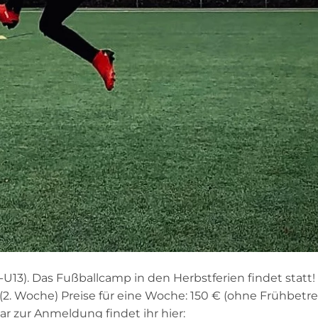
U13). Das Fußballcamp in den Herbstferien findet statt
2021 (2. Woche) Preise für eine Woche: 150 € (ohne Frühbet
r zur Anmeldung findet ihr hier: