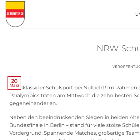
Zum
Inhalt
U
springen
NRW-Schul
VERÖFFENTLI
20
März
Hochklassiger Schulsport bei Nullacht! Im Rahmen d
Paralympics traten am Mittwoch die zehn besten 
gegeneinander an.
Neben den beeindruckenden Siegen in beiden Alter
Bundesfinale in Berlin – stand für viele stolze Schül
Vordergrund. Spannende Matches, großartige Team