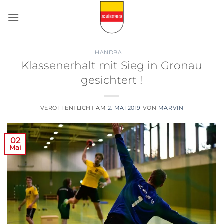
Zum
Inhalt
springen
HANDBALL
Klassenerhalt mit Sieg in Gronau
gesichtert !
VERÖFFENTLICHT AM
2. MAI 2019
VON
MARVIN
02
Mai