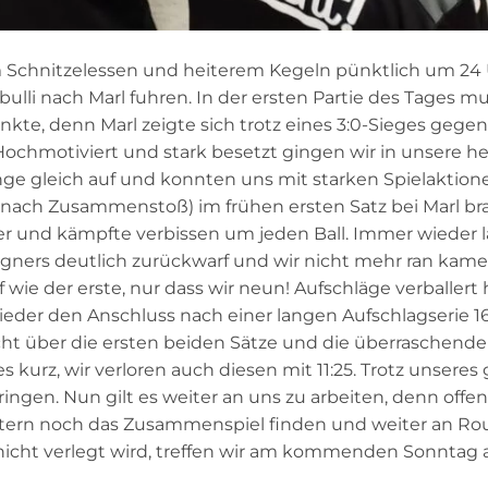
m Schnitzelessen und heiterem Kegeln pünktlich um 24
ulli nach Marl fuhren. In der ersten Partie des Tages m
nkte, denn Marl zeigte sich trotz eines 3:0-Sieges gegen
Hochmotiviert und stark besetzt gingen wir in unsere he
lange gleich auf und konnten uns mit starken Spielaktion
 nach Zusammenstoß) im frühen ersten Satz bei Marl br
ker und kämpfte verbissen um jeden Ball. Immer wieder 
Gegners deutlich zurückwarf und wir nicht mehr ran kame
ef wie der erste, nur dass wir neun! Aufschläge verballert
ieder den Anschluss nach einer langen Aufschlagserie 16
scht über die ersten beiden Sätze und die überraschende
s kurz, wir verloren auch diesen mit 11:25. Trotz unseres
gen. Nun gilt es weiter an uns zu arbeiten, denn offen
htern noch das Zusammenspiel finden und weiter an Ro
l nicht verlegt wird, treffen wir am kommenden Sonntag