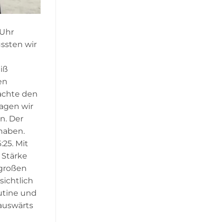
 Uhr
ussten wir
iß
en
achte den
lagen wir
n. Der
 haben.
:25. Mit
 Stärke
 großen
sichtlich
utine und
 auswärts