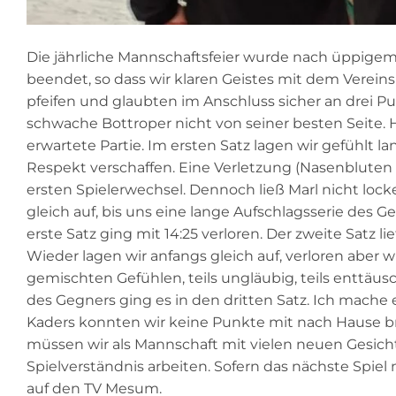
Die jährliche Mannschaftsfeier wurde nach üppige
beendet, so dass wir klaren Geistes mit dem Vereinsb
pfeifen und glaubten im Anschluss sicher an drei Pu
schwache Bottroper nicht von seiner besten Seite. 
erwartete Partie. Im ersten Satz lagen wir gefühlt 
Respekt verschaffen. Eine Verletzung (Nasenbluten
ersten Spielerwechsel. Dennoch ließ Marl nicht loc
gleich auf, bis uns eine lange Aufschlagsserie des 
erste Satz ging mit 14:25 verloren. Der zweite Satz li
Wieder lagen wir anfangs gleich auf, verloren aber w
gemischten Gefühlen, teils ungläubig, teils enttäu
des Gegners ging es in den dritten Satz. Ich mache e
Kaders konnten wir keine Punkte mit nach Hause brin
müssen wir als Mannschaft mit vielen neuen Gesic
Spielverständnis arbeiten. Sofern das nächste Spie
auf den TV Mesum.