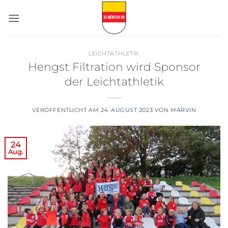
Zum
Inhalt
springen
LEICHTATHLETIK
Hengst Filtration wird Sponsor
der Leichtathletik
VERÖFFENTLICHT AM
24. AUGUST 2023
VON
MARVIN
24
Aug.