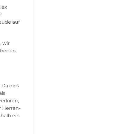
Alex
r
reude auf
 wir
gebenen
. Da dies
als
erloren,
r Herren-
halb ein