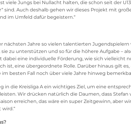
hst viele Jungs bei Nullacht halten, die schon seit der U1
r“ sind. Auch deshalb gehen wir dieses Projekt mit groß
und im Umfeld dafür begeistern.“
 der nächsten Jahre so vielen talentierten Jugendspielern
ie zu unterstützen und so für die höhere Aufgabe – al
 dabei eine individuelle Förderung, wie sich vielleicht n
h ist, eine übergeordnete Rolle. Darüber hinaus gilt es,
 im besten Fall noch über viele Jahre hinweg bemerkbar 
tieg in die Kreisliga A ein wichtiges Ziel, um eine entspre
eisten. Wir drücken natürlich die Daumen, dass Stefan 
Saison erreichen, das wäre ein super Zeitgewinn, aber wi
 wird.“
us?