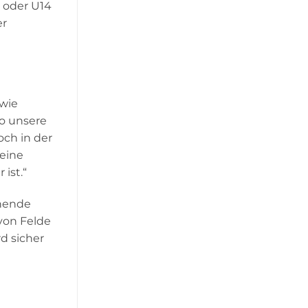
3 oder U14
er
 wie
so unsere
och in der
 eine
ist.“
chende
von Felde
rd sicher