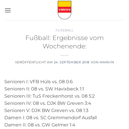
Zum
Inhalt
springen
FUSSBALL
Fußball: Ergebnisse vom
Wochenende:
VERÖFFENTLICHT AM
24. SEPTEMBER 2018
VON
MARVIN
Senioren I: VFB Hüls vs. 08 0:6
Senioren II: 08 vs. SW Havixbeck 1:1
Senioren III: TuS Freckenhorst vs. 08 5:2
Senioren IV: 08 vs. DJK BW Greven 3:4
Senioren V: DJK BW Greven vs. 08 1:3
Damen I: 08 vs. SC Gremmendorf Ausfall
Damen II: 08 vs. GW Gelmer 1:4