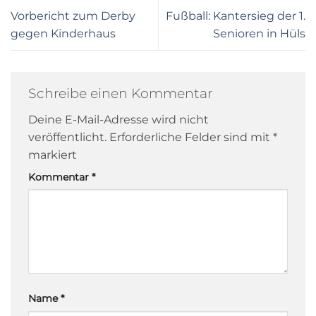
Vorbericht zum Derby
Fußball: Kantersieg der 1.
gegen Kinderhaus
Senioren in Hüls
Schreibe einen Kommentar
Deine E-Mail-Adresse wird nicht
veröffentlicht.
Erforderliche Felder sind mit
*
markiert
Kommentar
*
Name
*