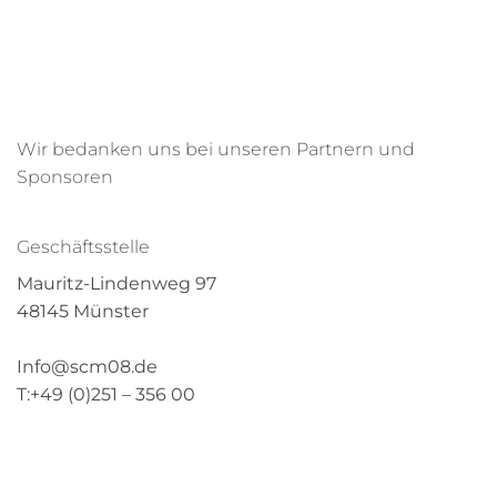
Wir bedanken uns bei unseren Partnern und
Sponsoren
Geschäftsstelle
Mauritz-Lindenweg 97
48145 Münster
Info@scm08.de
T:+49 (0)251 – 356 00