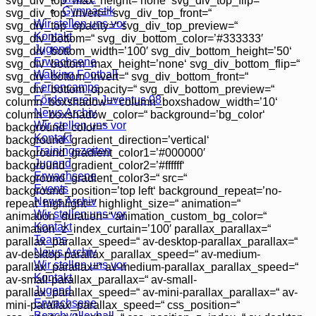
svg_div_top_max_height=’none‘ svg_div_top_flip=“
Gymnastik
svg_div_top_invert=“ svg_div_top_front=“
Wir stellen uns vor
svg_div_top_opacity=“ svg_div_top_preview=“
Kontakt
svg_div_bottom=“ svg_div_bottom_color=’#333333′
Jugend
svg_div_bottom_width=’100′ svg_div_bottom_height=’50‘
Erwachsene
svg_div_bottom_max_height=’none‘ svg_div_bottom_flip=“
Walking Football
svg_div_bottom_invert=“ svg_div_bottom_front=“
Feriencamps
svg_div_bottom_opacity=“ svg_div_bottom_preview=“
Förderverein Juventus 08
column_boxshadow=“ column_boxshadow_width=’10‘
News Archiv
column_boxshadow_color=“ background=’bg_color‘
Wir stellen uns vor
background_color=“
Kontakt
background_gradient_direction=’vertical‘
Trainingszeiten
background_gradient_color1=’#000000′
Jugend
background_gradient_color2=’#ffffff‘
Erwachsene
background_gradient_color3=“ src=“
Events
background_position=’top left‘ background_repeat=’no-
News Archiv
repeat‘ highlight=“ highlight_size=“ animation=“
Wir stellen uns vor
animation_duration=“ animation_custom_bg_color=“
Kontakt
animation_z_index_curtain=’100′ parallax_parallax=“
Teams
parallax_parallax_speed=“ av-desktop-parallax_parallax=“
News Archiv
av-desktop-parallax_parallax_speed=“ av-medium-
Wir stellen uns vor
parallax_parallax=“ av-medium-parallax_parallax_speed=“
Kontakt
av-small-parallax_parallax=“ av-small-
Jugend
parallax_parallax_speed=“ av-mini-parallax_parallax=“ av-
Erwachsene
mini-parallax_parallax_speed=“ css_position=“
Beachvolleyball