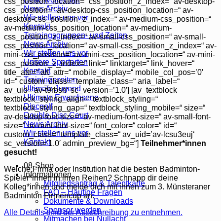
css_position_location=“ css_position_z_index=“ av-desktop-
News Archiv
css_position=“ av-desktop-css_position_location=“ av-
Wir stellen uns vor
desktop-css_position_z_index=“ av-medium-css_position=“
Kontakt
av-medium-css_position_location=“ av-medium-
Trainingsgruppen- und Zeiten
css_position_z_index=“ av-small-css_position=“ av-small-
News Archiv
css_position_location=“ av-small-css_position_z_index=“ av-
Wir stellen uns vor
mini-css_position=“ av-mini-css_position_location=“ av-mini-
Unsere Sportarten
css_position_z_index=“ link=“ linktarget=“ link_hover=“
Kontakt
title_attr=“ alt_attr=“ mobile_display=“ mobile_col_pos=’0′
Trainingszeiten
id=“ custom_class=“ template_class=“ aria_label=“
Ultimate Jugend
av_uid=’av-t9rbsh‘ sc_version=’1.0′] [av_textblock
Ultimate Erwachsene
textblock_styling_align=“ textblock_styling=“
Discgolf
textblock_styling_gap=“ textblock_styling_mobile=“ size=“
Double Disc Court
av-desktop-font-size=“ av-medium-font-size=“ av-small-font-
News Archiv
size=“ av-mini-font-size=“ font_color=“ color=“ id=“
Wir stellen uns vor
custom_class=“ template_class=“ av_uid=’av-lcsu3euj‘
Kontakt
sc_version=’1.0′ admin_preview_bg=“]
Teilnehmer*innen
gesucht!
08-Shop
Welche Firma oder Institution hat die besten Badminton-
Informationen
Spieler*innen in ihren Reihen? Schnapp dir deine
Mitgliedsantrag & Talentkarte
Kolleg*innen und melde dich mit ihnen zum 3. Münsteraner
FAQ – Häufige Fragen
Badminton Firmencup an.
Dokumente & Downloads
Sponsor werden
Alle Details sind der Ausschreibung zu entnehmen.
Mitmachen bei Nullacht