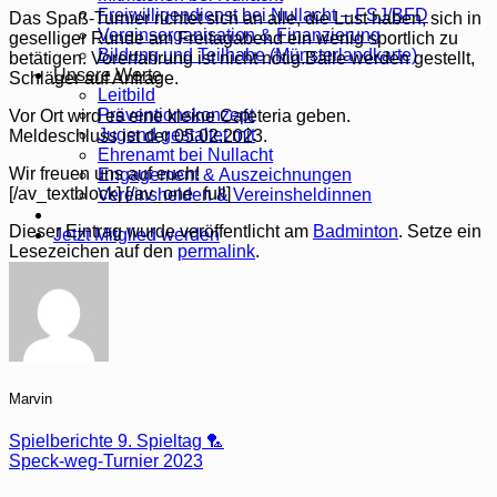
Freiwilligendienst bei Nullacht – FSJ/BFD
Das Spaß-Turnier richtet sich an alle, die Lust haben, sich in
Vereinsorganisation & Finanzierung
geselliger Runde am Freitagabend ein wenig sportlich zu
Bildung und Teilhabe (Münsterlandkarte)
betätigen. Vorerfahrung ist nicht nötig.Bälle werden gestellt,
Unsere Werte
Schläger auf Anfrage.
Leitbild
Präventionskonzept
Vor Ort wird es eine kleine Cafeteria geben.
Jugend gestaltet mit
Meldeschluss ist der 05.02.2023.
Ehrenamt bei Nullacht
Wir freuen uns auf euch!
Engagement & Auszeichnungen
[/av_textblock] [/av_one_full]
Vereinshelden & Vereinsheldinnen
Dieser Eintrag wurde veröffentlicht am
Badminton
. Setze ein
Jetzt Mitglied werden
Lesezeichen auf den
permalink
.
Marvin
Spielberichte 9. Spieltag 🏸
Speck-weg-Turnier 2023