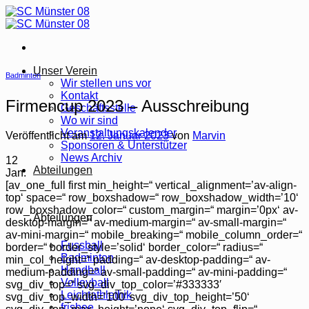
Zum
Inhalt
springen
Unser Verein
Badminton
Wir stellen uns vor
Kontakt
Firmencup 2023 – Ausschreibung
Geschäftsstelle
Wo wir sind
Veranstaltungskalender
Veröffentlicht am
12. Januar 2023
von
Marvin
Sponsoren & Unterstützer
News Archiv
12
Abteilungen
Jan.
[av_one_full first min_height=“ vertical_alignment=’av-align-
top‘ space=“ row_boxshadow=“ row_boxshadow_width=’10‘
row_boxshadow_color=“ custom_margin=“ margin=’0px‘ av-
Abteilungen
desktop-margin=“ av-medium-margin=“ av-small-margin=“
av-mini-margin=“ mobile_breaking=“ mobile_column_order=“
Fussball
border=“ border_style=’solid‘ border_color=“ radius=“
Badminton
min_col_height=“ padding=“ av-desktop-padding=“ av-
Handball
medium-padding=“ av-small-padding=“ av-mini-padding=“
Volleyball
svg_div_top=“ svg_div_top_color=’#333333′
Leichtathlethik
svg_div_top_width=’100′ svg_div_top_height=’50‘
frisbee