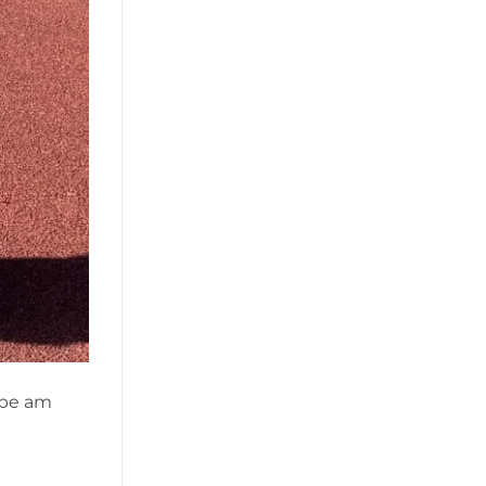
ppe am
m