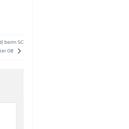
/d) beim SC
ter 08