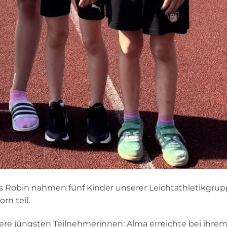
rs Robin nahmen fünf Kinder unserer Leichtathletikgru
n teil.
sere jüngsten Teilnehmerinnen: Alma erreichte bei ihre