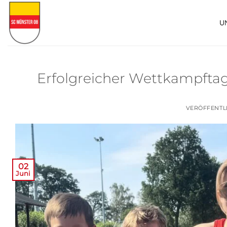
Zum
Inhalt
U
springen
Erfolgreicher Wettkampftag
VERÖFFENTL
02
Juni