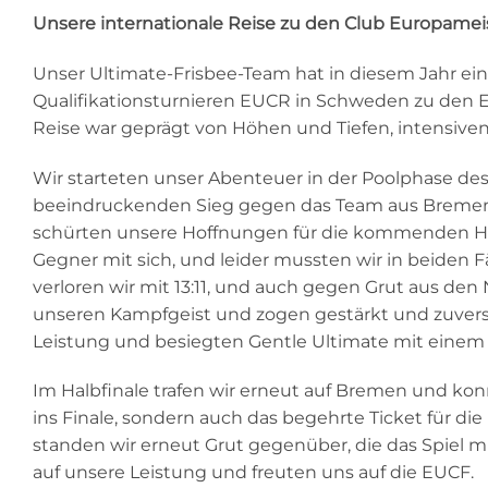
Unsere internationale Reise zu den Club Europamei
Unser Ultimate-Frisbee-Team hat in diesem Jahr ein
Qualifikationsturnieren EUCR in Schweden zu den E
Reise war geprägt von Höhen und Tiefen, intensiven
Wir starteten unser Abenteuer in der Poolphase d
beeindruckenden Sieg gegen das Team aus Bremen e
schürten unsere Hoffnungen für die kommenden He
Gegner mit sich, und leider mussten wir in beiden 
verloren wir mit 13:11, und auch gegen Grut aus den
unseren Kampfgeist und zogen gestärkt und zuversich
Leistung und besiegten Gentle Ultimate mit einem k
Im Halbfinale trafen wir erneut auf Bremen und kon
ins Finale, sondern auch das begehrte Ticket für d
standen wir erneut Grut gegenüber, die das Spiel mit
auf unsere Leistung und freuten uns auf die EUCF.