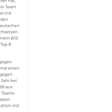
fen hat,
ein Team
el mit
iden
 Deutschen
rchsetzen
inem 8:15
 Top 8
 gegen
 mal einen
r gegen
 Jahr bei
uBB aus
de Teams
Saison
ztlich mit