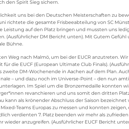
h den Spirit Sieg sichern.
ichkeit uns bei den Deutschen Meisterschaften zu bew
uni richtete die gesamte Frisbeeabteilung von SC Münst
e Leistung auf den Platz bringen und mussten uns ledig
n. (Ausführlicher DM Bericht unten). Mit Gutem Gefühl
ale Bühne.
ten Weg nach Malmö, um bei der EUCR anzutreten. Wir
it für die EUCF (European Ultimate Club Finals). (Ausführ
as zweite DM-Wochenende in Aachen auf dem Plan. Auch
lbfinale – und dazu noch im Universe-Point – den nun am
nterlagen. Im Spiel um die Bronzemedaille konnten wi
er*innen revanchieren und uns somit den dritten Platz
lau kann als krönender Abschluss der Saison bezeichnet
n Mixed-Teams Europas zu messen und konnten zeigen, 
ich verdienten 7. Platz beenden wir mehr als zufrieden
r wieder anzugreifen. (Ausführlicher EUCF Bericht unte