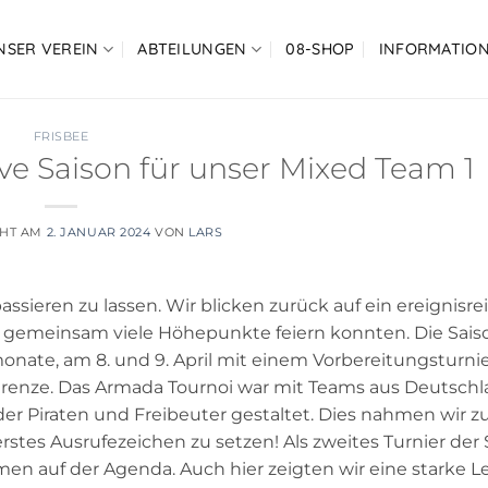
NSER VEREIN
ABTEILUNGEN
08-SHOP
INFORMATIO
FRISBEE
ive Saison für unser Mixed Team 1
CHT AM
2. JANUAR 2024
VON
LARS
assieren zu lassen. Wir blicken zurück auf ein ereignisre
gemeinsam viele Höhepunkte feiern konnten. Die Sais
onate, am 8. und 9. April mit einem Vorbereitungsturnie
Grenze. Das Armada Tournoi war mit Teams aus Deutschl
er Piraten und Freibeuter gestaltet. Dies nahmen wir 
rstes Ausrufezeichen zu setzen! Als zweites Turnier der 
men auf der Agenda. Auch hier zeigten wir eine starke L