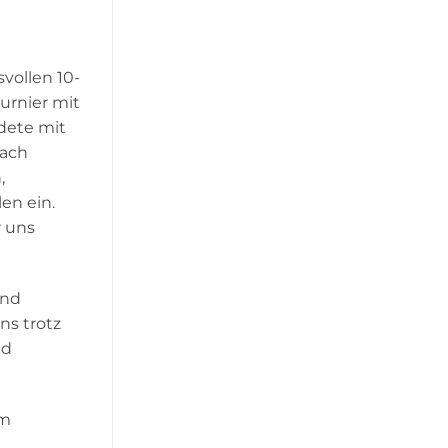
vollen 10-
urnier mit
dete mit
nach
,
en ein.
r uns
und
ns trotz
nd
am