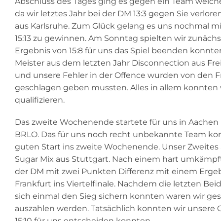
Abschluss des Tages ging es gegen ein Team welche
da wir letztes Jahr bei der DM 13:3 gegen Sie verlo
aus Karlsruhe. Zum Glück gelang es uns nochmal mi
15:13 zu gewinnen. Am Sonntag spielten wir zunächs
Ergebnis von 15:8 für uns das Spiel beenden konnt
Meister aus dem letzten Jahr Disconnection aus Fre
und unsere Fehler in der Offence wurden von den Fr
geschlagen geben mussten. Alles in allem konnten w
qualifizieren.
Das zweite Wochenende startete für uns in Aachen 
BRLO. Das für uns noch recht unbekannte Team konnt
guten Start ins zweite Wochenende. Unser Zweites S
Sugar Mix aus Stuttgart. Nach einem hart umkämpften
der DM mit zwei Punkten Differenz mit einem Ergebn
Frankfurt ins Viertelfinale. Nachdem die letzten B
sich einmal den Sieg sichern konnten waren wir gesp
auszahlen werden. Tatsächlich konnten wir unsere O
15:10 für uns entscheiden konnten.