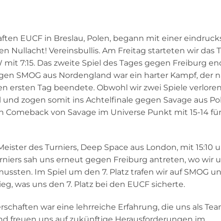
ten EUCF in Breslau, Polen, begann mit einer eindrucks
Nullacht! Vereinsbullis. Am Freitag starteten wir das T
t 7:15. Das zweite Spiel des Tages gegen Freiburg en
l gegen SMOG aus Nordengland war ein harter Kampf, der 
n ersten Tag beendete. Obwohl wir zwei Spiele verloren
l und zogen somit ins Achtelfinale gegen Savage aus Pol
 Comeback von Savage im Universe Punkt mit 15-14 fü
Meister des Turniers, Deep Space aus London, mit 15:10 
rniers sah uns erneut gegen Freiburg antreten, wo wir u
ussten. Im Spiel um den 7. Platz trafen wir auf SMOG u
g, was uns den 7. Platz bei den EUCF sicherte.
chaften war eine lehrreiche Erfahrung, die uns als Te
 und freuen uns auf zukünftige Herausforderungen im