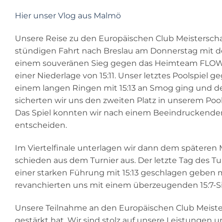
Hier unser Vlog aus Malmö
Unsere Reise zu den Europäischen Club Meisterschaf
stündigen Fahrt nach Breslau am Donnerstag mit den 
einem souveränen Sieg gegen das Heimteam FLOW mi
einer Niederlage von 15:11. Unser letztes Poolspie
einem langen Ringen mit 15:13 an Smog ging und de
sicherten wir uns den zweiten Platz in unserem Poo
Das Spiel konnten wir nach einem Beeindruckenden
entscheiden.
Im Viertelfinale unterlagen wir dann dem späteren 
schieden aus dem Turnier aus. Der letzte Tag des Tu
einer starken Führung mit 15:13 geschlagen geben m
revanchierten uns mit einem überzeugenden 15:7-Sie
Unsere Teilnahme an den Europäischen Club Meisters
gestärkt hat. Wir sind stolz auf unsere Leistungen