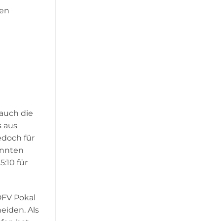
gen
 auch die
s aus
edoch für
onnten
:10 für
DFV Pokal
heiden. Als