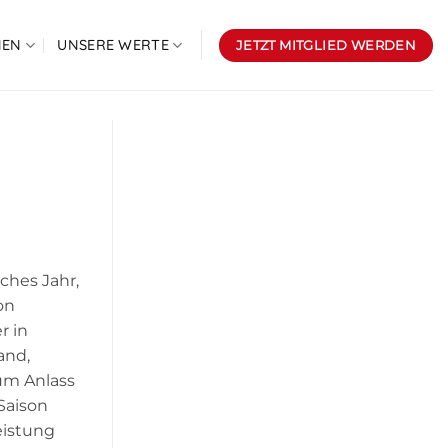
NEN
UNSERE WERTE
JETZT MITGLIED WERDEN
iches Jahr,
on
r in
and,
zum Anlass
Saison
eistung