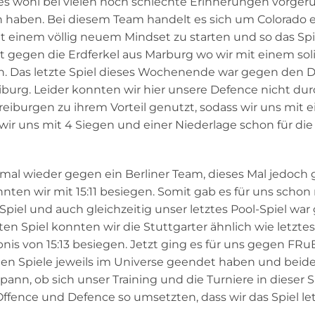
s wohl bei vielen noch schlechte Erinnerungen vorgeru
ren haben. Bei diesem Team handelt es sich um Colorado 
t einem völlig neuem Mindset zu starten und so das Spi
t gegen die Erdferkel aus Marburg wo wir mit einem sol
en. Das letzte Spiel dieses Wochenende war gegen den
iburg. Leider konnten wir hier unsere Defence nicht du
eiburgen zu ihrem Vorteil genutzt, sodass wir uns mit e
ir uns mit 4 Siegen und einer Niederlage schon für die
mal wieder gegen ein Berliner Team, dieses Mal jedoch
en wir mit 15:11 besiegen. Somit gab es für uns schon
piel und auch gleichzeitig unser letztes Pool-Spiel wa
 Spiel konnten wir die Stuttgarter ähnlich wie letztes
is von 15:13 besiegen. Jetzt ging es für uns gegen FR
eiden Spiele jeweils im Universe geendet haben und bei
ann, ob sich unser Training und die Turniere in dieser 
ffence und Defence so umsetzten, dass wir das Spiel let