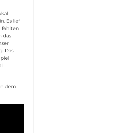
okal
. Es lief
 fehlten
n das
nser
g. Das
piel
al
von dem