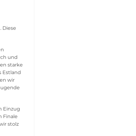
. Diese
en
rch und
en starke
s Estland
en wir
zeugende
en Einzug
m Finale
ir stolz