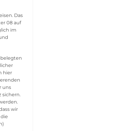
eisen. Das
er 08 auf
lich im
 und
 belegten
licher
 hier
tierenden
r uns
 sichern.
 werden.
dass wir
 die
n)