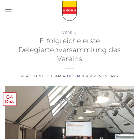
Zum
Inhalt
springen
VEREIN
Erfolgreiche erste
Delegiertenversammlung des
Vereins
VERÖFFENTLICHT AM
4. DEZEMBER 2025
VON
LARS
04
Dez.