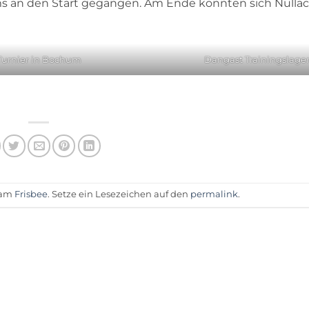
s an den Start gegangen. Am Ende konnten sich Nullac
Turnier in Bochum
Dangast Trainingslage
t am
Frisbee
. Setze ein Lesezeichen auf den
permalink
.