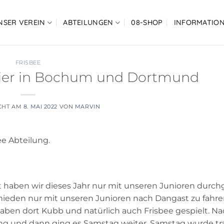
NSER VEREIN
ABTEILUNGEN
08-SHOP
INFORMATIO
FRISBEE
nier in Bochum und Dortmund
CHT AM
8. MAI 2022
VON
MARVIN
ee Abteilung.
t haben wir dieses Jahr nur mit unseren Junioren durch
ieden nur mit unseren Junioren nach Dangast zu fahren
haben dort Kubb und natürlich auch Frisbee gespielt. 
 und dann ging es Samstag weiter. Samstag wurde trai