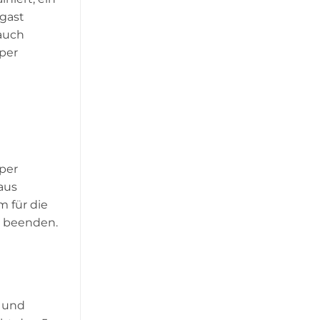
ngast
auch
per
per
aus
 für die
g beenden.
g und