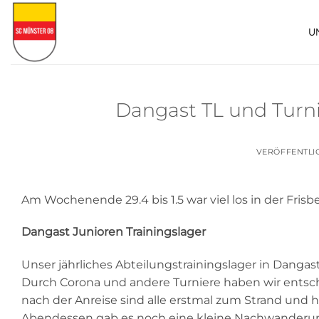
Zum
Inhalt
U
springen
Dangast TL und Tur
VERÖFFENTLI
Am Wochenende 29.4 bis 1.5 war viel los in der Frisb
Dangast Junioren Trainingslager
Unser jährliches Abteilungstrainingslager in Dangas
Durch Corona und andere Turniere haben wir entsch
nach der Anreise sind alle erstmal zum Strand und 
Abendessen gab es noch eine kleine Nachwanderung