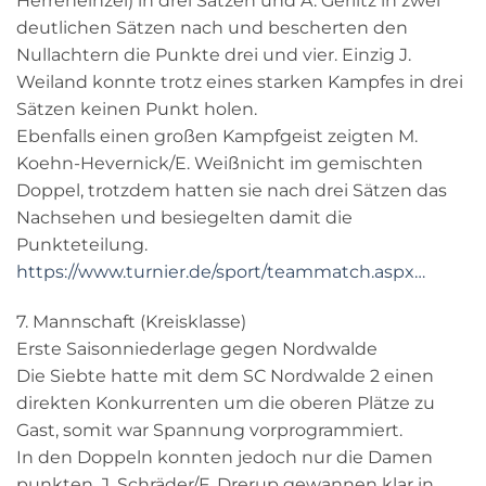
Herreneinzel) in drei Sätzen und A. Gerlitz in zwei
deutlichen Sätzen nach und bescherten den
Nullachtern die Punkte drei und vier. Einzig J.
Weiland konnte trotz eines starken Kampfes in drei
Sätzen keinen Punkt holen.
Ebenfalls einen großen Kampfgeist zeigten M.
Koehn-Hevernick/E. Weißnicht im gemischten
Doppel, trotzdem hatten sie nach drei Sätzen das
Nachsehen und besiegelten damit die
Punkteteilung.
https://www.turnier.de/sport/teammatch.aspx…
7. Mannschaft (Kreisklasse)
Erste Saisonniederlage gegen Nordwalde
Die Siebte hatte mit dem SC Nordwalde 2 einen
direkten Konkurrenten um die oberen Plätze zu
Gast, somit war Spannung vorprogrammiert.
In den Doppeln konnten jedoch nur die Damen
punkten, J. Schräder/F. Drerup gewannen klar in