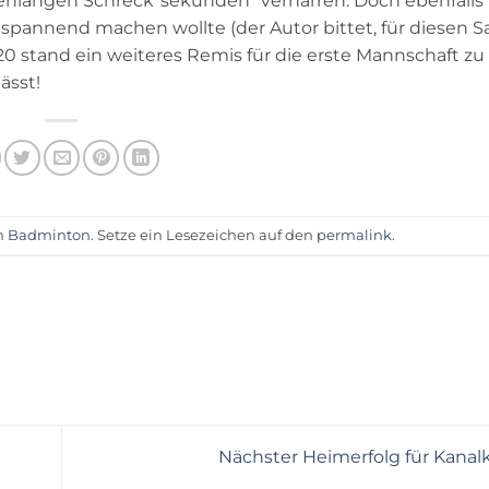
tenlangen Schreck“sekunden“ verharren. Doch ebenfalls 
spannend machen wollte (der Autor bittet, für diesen Sa
0 stand ein weiteres Remis für die erste Mannschaft zu
ässt!
m
Badminton
. Setze ein Lesezeichen auf den
permalink
.
Nächster Heimerfolg für Kanal