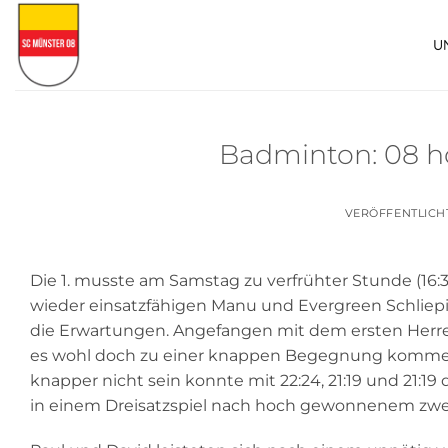
Zum
Inhalt
U
springen
Badminton: 08 ho
VERÖFFENTLICH
Die 1. musste am Samstag zu verfrühter Stunde (16:3
wieder einsatzfähigen Manu und Evergreen Schliep
die Erwartungen. Angefangen mit dem ersten Herre
es wohl doch zu einer knappen Begegnung kommen
knapper nicht sein konnte mit 22:24, 21:19 und 21:
in einem Dreisatzspiel nach hoch gewonnenem zwei