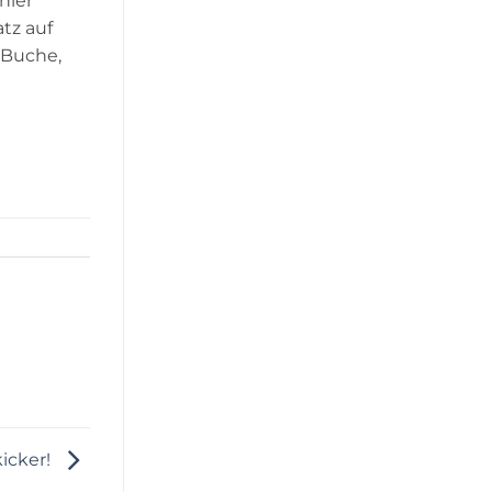
hier
tz auf
 Buche,
kicker!