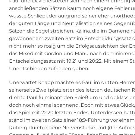
Paul und David leisteten sich nach einem unnötig 
anschließenden Sätzen kaum noch eigene Fehler und
wusste Schliepi, der aufgrund seiner eher unorthodo
der guten Länge und Neutralisation seines Gegenü
Sätzen die Segel streichen. Kalina, die im Damenein
gewonnenem zweiten Satz im Entscheidungssatz da
nicht mehr so rosig um die Erfolgsaussichten der E
das Mixed mit Gordon und Manu nach dominierendem 
Entscheidungssatz mit 19:21 und 20:22. Mit einem 
Unentschieden zufrieden geben.
Unerwartet knapp machte es Paul im dritten Herren
seinerseits Zweitplatzierter des letzten deutschen 
drehte Paul fulminant den Spieß um und deklassierte
doch noch einmal spannend. Doch mit etwas Glück,
das Spiel mit 22:20 letzten Endes. Unterdessen hat
stand im zweiten Satz einer 18:9-Führung vor einem 
Ruberg durch eigene Nervenstärke und (der Auto