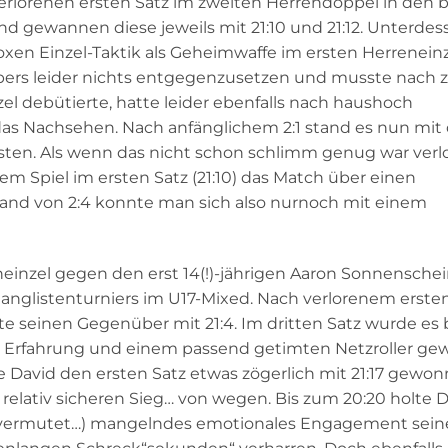
verlorenen ersten Satz im zweiten Herrendoppel in den 
 gewannen diese jeweils mit 21:10 und 21:12. Unterdes
xen Einzel-Taktik als Geheimwaffe im ersten Herreneinze
bers leider nichts entgegenzusetzen und musste nach 
zel debütierte, hatte leider ebenfalls nach haushoch
s Nachsehen. Nach anfänglichem 2:1 stand es nun mit 
rsten. Als wenn das nicht schon schlimm genug war verl
Spiel im ersten Satz (21:10) das Match über einen
Stand von 2:4 konnte man sich also nurnoch mit einem
einzel gegen den erst 14(!)-jährigen Aaron Sonnenschei
Ranglistenturniers im U17-Mixed. Nach verlorenem erste
 seinen Gegenüber mit 21:4. Im dritten Satz wurde es b
 Erfahrung und einem passend getimten Netzroller ge
te David den ersten Satz etwas zögerlich mit 21:17 gewo
relativ sicheren Sieg… von wegen. Bis zum 20:20 holte D
r vermutet…) mangelndes emotionales Engagement sein