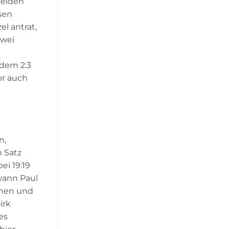
beiden
sen
l antrat,
zwei
dem 2:3
or auch
n,
n Satz
ei 19:19
wann Paul
nnen und
irk
es