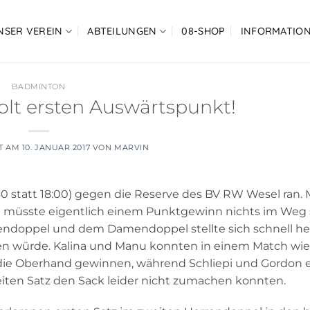
NSER VEREIN
ABTEILUNGEN
08-SHOP
INFORMATIO
BADMINTON
lt ersten Auswärtspunkt!
T AM
10. JANUAR 2017
VON
MARVIN
0 statt 18:00) gegen die Reserve des BV RW Wesel ran. M
i müsste eigentlich einem Punktgewinn nichts im Weg 
ndoppel und dem Damendoppel stellte sich schnell her
 würde. Kalina und Manu konnten in einem Match wie
19 die Oberhand gewinnen, während Schliepi und Gordon e
ten Satz den Sack leider nicht zumachen konnten.