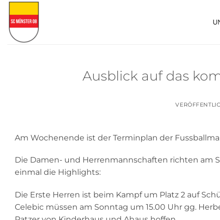
Zum
Inhalt
U
springen
Ausblick auf das k
VERÖFFENTLI
Am Wochenende ist der Terminplan der Fussballmann
Die Damen- und Herrenmannschaften richten am Sam
einmal die Highlights:
Die Erste Herren ist beim Kampf um Platz 2 auf Sc
Celebic müssen am Sonntag um 15.00 Uhr gg. Herbe
Patzer von Kinderhaus und Ahaus hoffen.