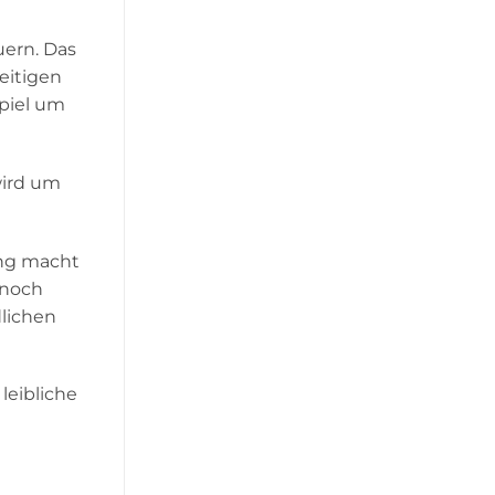
uern. Das
eitigen
spiel um
wird um
ang macht
 noch
lichen
leibliche