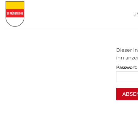
Zum
Inhalt
U
springen
Dieser I
ihn anze
Passwort: